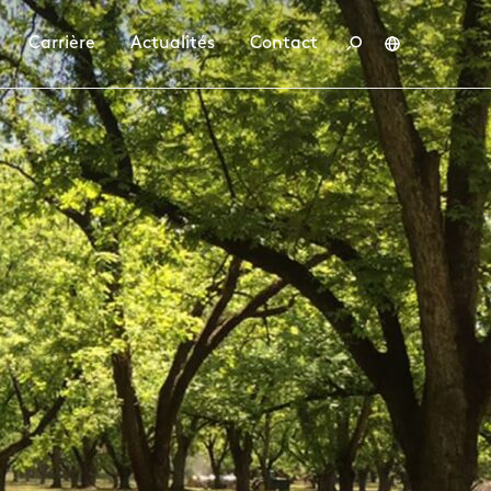
Carrière
Actualités
Contact
Deutsch
English
Français
Polski
tenaire
conduite
ler chez BBS
Emplois
Formation et études