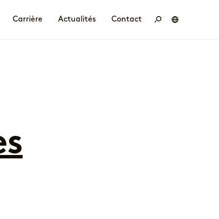
Carrière
Actualités
Contact
Deutsch
English
Français
Polski
tenaire
conduite
ler chez BBS
Emplois
Formation et études
es