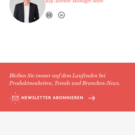
Key Account Manager Sales
Bleiben Sie immer auf dem Laufenden bei
Produktneuheiten, Trends und Branchen-News.
NEWSLETTER ABONNIEREN