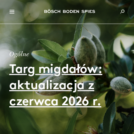
Ogólne
Targ migdałów:
aktualizacja z
czerwca 2026 r.