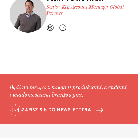
Senior Key Account Manager Global
Partner
Bądź na bieżąco z nowymi produktami, trendami
i wiadomościami branżowymi.
ZAPISZ SIĘ DO NEWSLETTERA