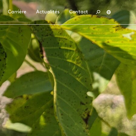
Carrière
Actualités
Contact
Deutsch
English
Français
Polski
tenaire
conduite
ler chez BBS
Emplois
Formation et études