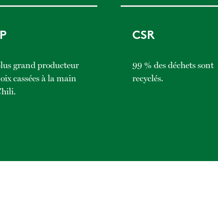
P
CSR
plus grand producteur
99 % des déchets sont
oix cassées à la main
recyclés.
hili.