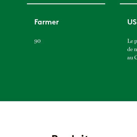
Farmer
US
90
Le 
de n
au C