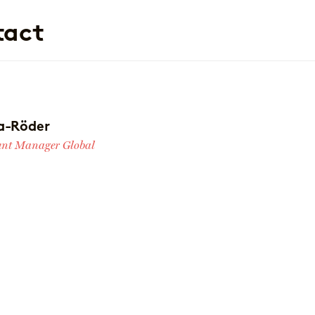
tact
a-Röder
unt Manager Global