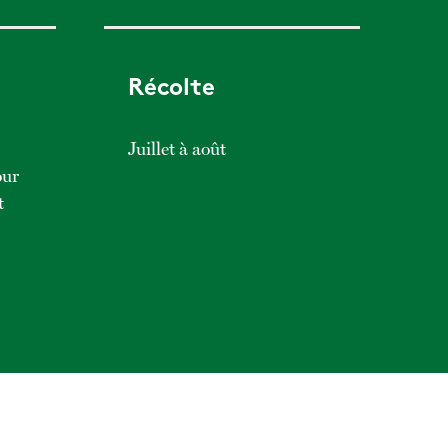
Récolte
Juillet à août
our
t