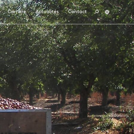
Carrière
Actualités
Contact
Deutsch
English
Français
Polski
tenaire
conduite
ler chez BBS
Emplois
Formation et études