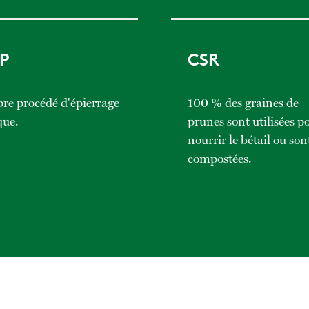
P
CSR
re procédé d'épierrage
100 % des graines de
que.
prunes sont utilisées p
nourrir le bétail ou son
compostées.